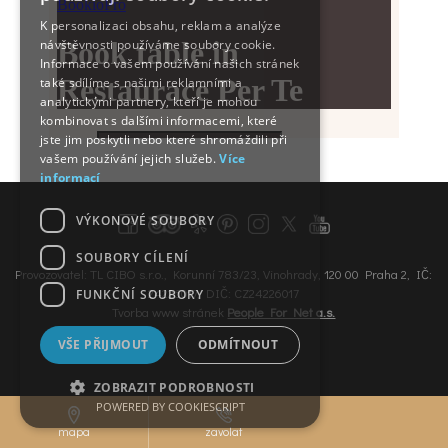
K personalizaci obsahu, reklam a analýze
návštěvnosti používáme soubory cookie.
Informace o vašem používání našich stránek
také sdílíme s našimi reklamními a
analytickými partnery, kteří je mohou
kombinovat s dalšími informacemi, které
jste jim poskytli nebo které shromáždili při
vašem používání jejich služeb.
Více
informací
VÝKONOVÉ SOUBORY
SOUBORY CÍLENÍ
Provozovatel: TL CIBO s.r.o., Korunní 783/23, Vinohrady, 120 00 Praha 2, IČ:
24226017, DIČ: CZ24226017
FUNKČNÍ SOUBORY
Tvorba www stránek
People For Net a.s.
VŠE PŘIJMOUT
ODMÍTNOUT
ZOBRAZIT PODROBNOSTI
POWERED BY COOKIESCRIPT
mapa
zavolat