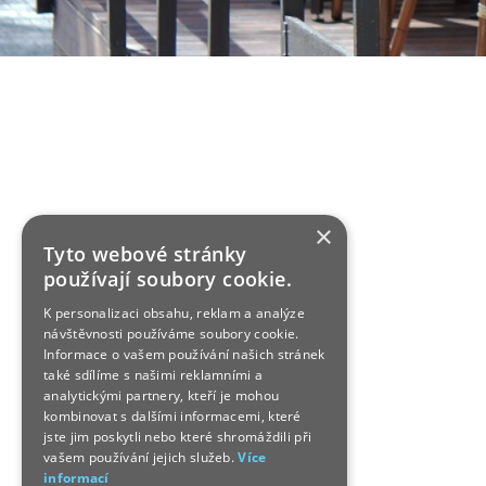
×
Tyto webové stránky
používají soubory cookie.
K personalizaci obsahu, reklam a analýze
návštěvnosti používáme soubory cookie.
Informace o vašem používání našich stránek
také sdílíme s našimi reklamními a
analytickými partnery, kteří je mohou
kombinovat s dalšími informacemi, které
jste jim poskytli nebo které shromáždili při
vašem používání jejich služeb.
Více
informací