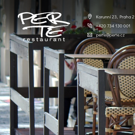
Korunní 23, Praha 2
+420 734 130 001
perte@perte.cz