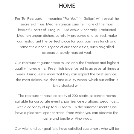
HOME
Per Te Restaurant (meaning “For You” in Italian) will reveal the
secrets of true Mediterranean cuisine in one of the most
beautiful parts of Prague - Královské Vinohrady. Traditional
Mediterranean dishes, carefully prepared and served, make
our restaurant the perfect place for your business lunch or a
romantic dinner. Try one of our specialties, such as grilled
octopus or slowly roasted veal.
Our restaurant guarantees to use only the freshest and highest
quality ingredients. Fresh fish is delivered to us several times a
week. Our guests know that they can expect the best service,
the most delicious dishes and quality wines, which our cellar is
richly stocked with.
The restaurant has a capacity of 200 seats, separate rooms
suitable for corporate events, parties, celebrations, weddings ...
with a capacity of up to 100 seats. In the summer months we
have a pleasant, open terrace, from which you can observe the
hustle and bustle of Vinohrady.
Our wish and our goal is to have satisfied customers who will be
happy to come back to us.