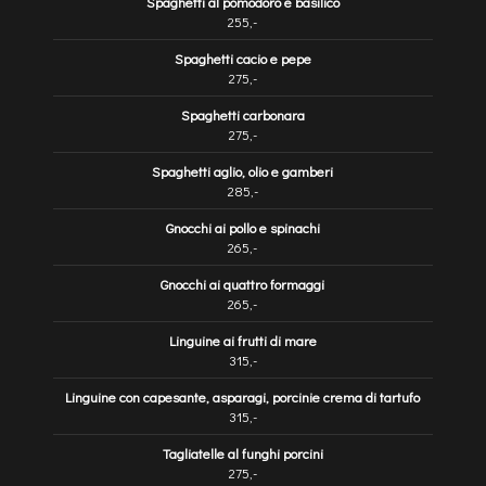
Spaghetti al pomodoro e basilico
255,-
Spaghetti cacio e pepe
275,-
Spaghetti carbonara
275,-
Spaghetti aglio, olio e gamberi
285,-
Gnocchi ai pollo e spinachi
265,-
Gnocchi ai quattro formaggi
265,-
Linguine ai frutti di mare
315,-
Linguine con capesante, asparagi, porcinie crema di tartufo
315,-
Tagliatelle al funghi porcini
275,-