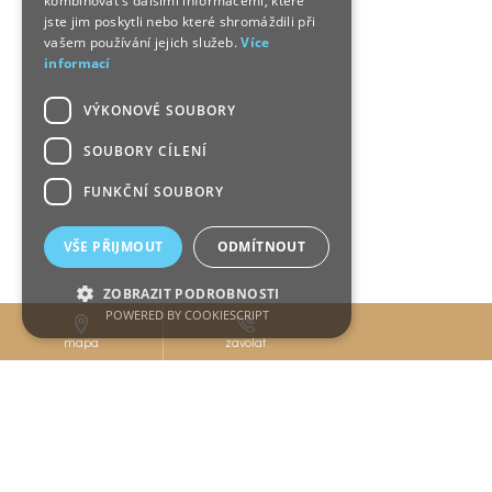
kombinovat s dalšími informacemi, které
jste jim poskytli nebo které shromáždili při
vašem používání jejich služeb.
Více
informací
VÝKONOVÉ SOUBORY
SOUBORY CÍLENÍ
FUNKČNÍ SOUBORY
VŠE PŘIJMOUT
ODMÍTNOUT
ZOBRAZIT PODROBNOSTI
POWERED BY COOKIESCRIPT
mapa
zavolat