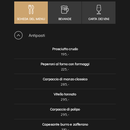
SCHEDA DEL MENU
BEVANDE
CARTA DEI VINI
Antipasti
Prosciutto crudo
195,-
Peperoni al forno con formaggi
225,-
Carpaccio di manzo classico
285,-
Vitello tonnato
295,-
Carpaccio di polipo
295,-
Capesante burro e zafferano
310,-