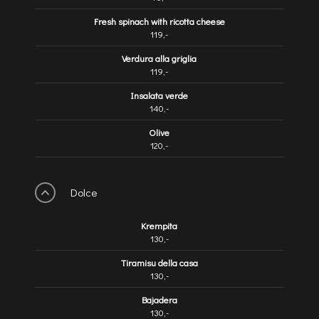
Fresh spinach with ricotta cheese
119,-
Verdura alla griglia
119,-
Insalata verde
140,-
Olive
120,-
Dolce
Krempita
130,-
Tiramisu della casa
130,-
Bajadera
130,-