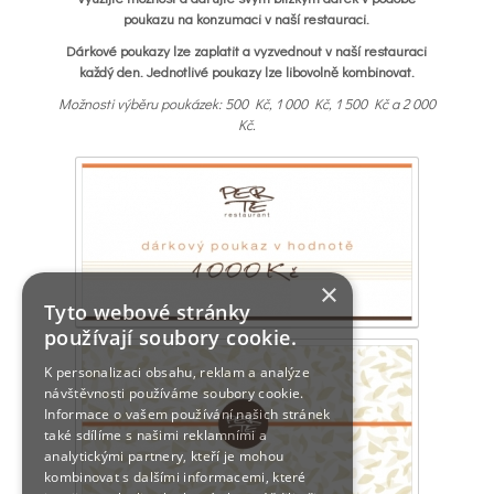
poukazu na konzumaci v naší restauraci.
Dárkové poukazy lze zaplatit a vyzvednout v naší restauraci
každý den. Jednotlivé poukazy lze libovolně kombinovat.
Možnosti výběru poukázek: 500 Kč, 1 000 Kč, 1 500 Kč a 2 000
Kč.
×
Tyto webové stránky
používají soubory cookie.
K personalizaci obsahu, reklam a analýze
návštěvnosti používáme soubory cookie.
Informace o vašem používání našich stránek
také sdílíme s našimi reklamními a
analytickými partnery, kteří je mohou
kombinovat s dalšími informacemi, které