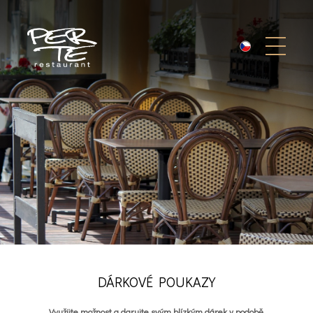
DÁRKOVÉ POUKAZY
Využijte možnost a darujte svým blízkým dárek v podobě