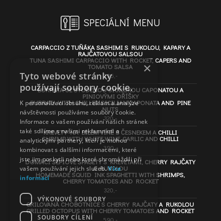
SPECIÁLNÍ MENU
CARPACCIO Z TUŇÁKA SASHIMI S RUKOLOU, KAPARY A
RAJČATOVOU SALSOU
TUNA SASHIMI CARPACCIO WITH ROCKET, CAPERS AND
×
TOMATO SALSA
Tyto webové stránky
295,-
používají soubory cookie.
BURRATA SE STUDENOU SICILSKOU CAPONATOU A
PINIOVÝMI OŘÍŠKY
BURRATA WITH CHILLED SICILIAN CAPONATA AND PINE
K personalizaci obsahu, reklam a analýze
NUTS
návštěvnosti používáme soubory cookie.
320,-
Informace o vašem používání našich stránek
také sdílíme s našimi reklamními a
KREVETY NA BÍLÉM VÍNĚ S ČESNEKEM A CHILLI
SHRIMP WITH WHITE WINE, GARLIC AND CHILLI
analytickými partnery, kteří je mohou
390,-
kombinovat s dalšími informacemi, které
jste jim poskytli nebo které shromáždili při
DOMÁCÍ SÉPIOVÉ ŠPAGETY S KREVETAMI, CHERRY RAJČATY
A RUKOLOU
vašem používání jejich služeb.
Více
HOMEMADE SQUID INK SPAGHETTI WITH SHRIMPS,
informací
CHERRY TOMATOES AND ROCKET
320,-
VÝKONOVÉ SOUBORY
GRILOVANÁ CHOBOTNICE S CHERRY RAJČATY A RUKOLOU
GRILLED OCTOPUS WITH CHERRY TOMATOES AND ROCKET
SOUBORY CÍLENÍ
590,-