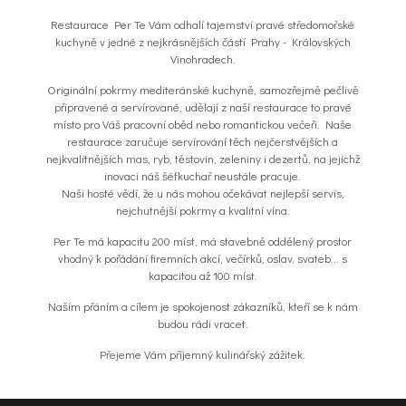
Restaurace Per Te Vám odhalí tajemství pravé středomořské
kuchyně v jedné z nejkrásnějších částí Prahy - Královských
Vinohradech.
Originální pokrmy mediteránské kuchyně, samozřejmě pečlivě
připravené a servírované, udělají z naší restaurace to pravé
místo pro Váš pracovní oběd nebo romantickou večeři. Naše
restaurace zaručuje servírování těch nejčerstvějších a
nejkvalitnějších mas, ryb, těstovin, zeleniny i dezertů, na jejichž
inovaci náš šéfkuchař neustále pracuje.
Naši hosté vědí, že u nás mohou očekávat nejlepší servis,
nejchutnější pokrmy a kvalitní vína.
Per Te má kapacitu 200 míst, má stavebně oddělený prostor
vhodný k pořádání firemních akcí, večírků, oslav, svateb... s
kapacitou až 100 míst.
Naším přáním a cílem je spokojenost zákazníků, kteří se k nám
budou rádi vracet.
Přejeme Vám příjemný kulinářský zážitek.